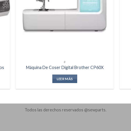
#
os
Máquina De Coser Digital Brother CP60X
LEER MÁS
Todos las derechos reservados @sewparts.