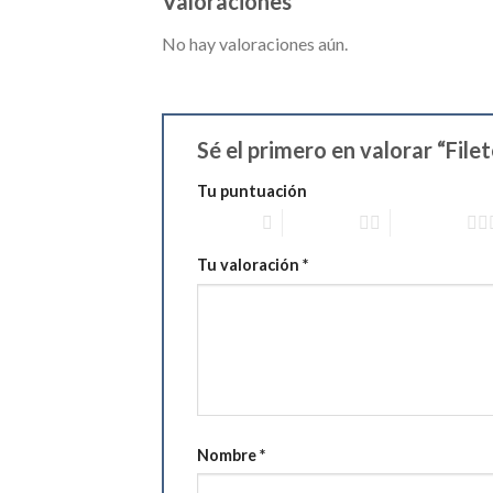
Valoraciones
No hay valoraciones aún.
Sé el primero en valorar “Fil
Tu puntuación
1 of 5 stars
2 of 5 stars
3 of 5 stars
Tu valoración
*
Nombre
*