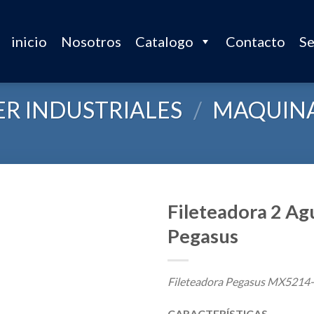
inicio
Nosotros
Catalogo
Contacto
Se
R INDUSTRIALES
/
MAQUIN
Fileteadora 2 Agu
Pegasus
Fileteadora Pegasus MX521
CARACTERÍSTICAS