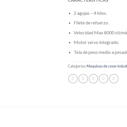
2 agujas – 4 hilos.
Filete de refuerzo.
Velocidad Max 8000 sti/min
Motor servo integrado.
Tela de peso medio a pesad
Categorías:
Maquinas de coser indust