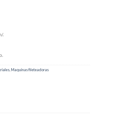
/.
o.
riales
,
Maquinas fileteadoras