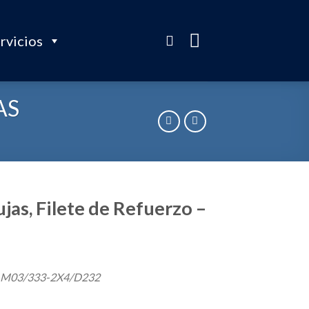
rvicios
AS
jas, Filete de Refuerzo –
4-M03/333-2X4/D232