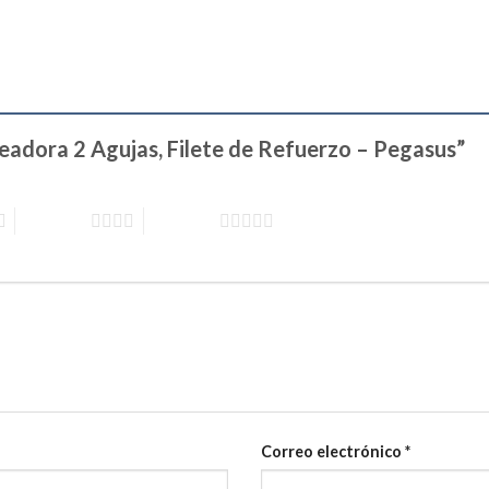
eteadora 2 Agujas, Filete de Refuerzo – Pegasus”
4 of 5 stars
5 of 5 stars
Correo electrónico
*