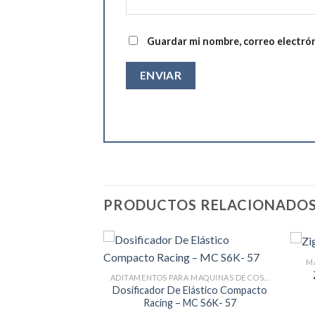
Guardar mi nombre, correo electrón
PRODUCTOS RELACIONADO
M
S 2 AGUJAS
ADITAMENTOS PARA MAQUINAS DE COSER
gujas, Tecnología
Dosificador De Elástico Compacto
VE – Pegasus
Racing – MC S6K- 57